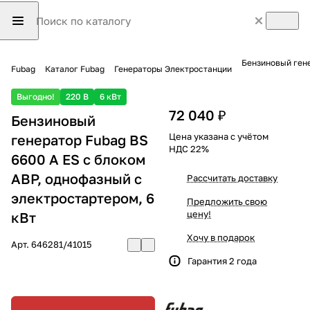
Бензиновый гене
Fubag
Каталог Fubag
Генераторы Электростанции
Выгодно!
220 В
6 кВт
72 040 ₽
Бензиновый
Цена указана с учётом
генератор Fubag BS
НДС 22%
6600 A ES с блоком
АВР, однофазный с
Рассчитать доставку
электростартером, 6
Предложить свою
цену!
кВт
Хочу в подарок
Арт.
646281/41015
Гарантия 2 года