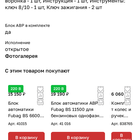
воронка - 1 шт, Инструкция - 1 шт, Инструменты:
ключ 8/10 - 1 шт, Ключ зажигания - 2 шт
Блок АВР в комплекте
да
Исполнение
открытое
Фотогалерея
С этим товаром покупают
220 В
220 В
15 150 ₽
19 190 ₽
6 060 ₽
Блок
Блок автоматики АВР
Комплек
автоматики
Fubag BS 11500 для
т колес и
Fubag BS 6600
бензиновых однофазных
ручек
для бензиновых
генераторов до 11 кВт с
для
Арт.
41015
Арт.
41 016
Арт.
838765
однофазных
переключением "зима-
электрос
генераторов до
лето"
танций
В
В корзину
В корзину
корзину