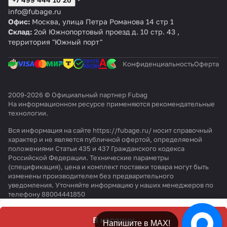
D
3
C
B
л
м
2
м
н,
info@fubage.ru
C
F
4
а
м
м,
1
Офис:
Москва, улица Петра Романова 14 стр 1
4
/
0
ст
м,
15
0
Склад:
2ой Южнопортовый проезд д. 10 стр. 43 ,
0
5
0
и
15
м
б
территория "Южный порт"
0
0
0
ч
м
а
/1
С
B
н
р,
0
M
/1
Конфиденциальность
Оферта
а
8
0
3
0
я
x
C
0
р
1
M
C
2009-2026 © Официальный партнер Fubag
ез
0
На информационном ресурсе применяются
рекомендательные
3
M
и
м
технологии
.
3
н
м,
а
2
Вся информация на сайте https://fubage.ru/ носит справочный
5
0
характер и не является публичной офертой, определяемой
м
м
положениями Статьи 435 и 437 Гражданского кодекса
Российской Федерации. Технические параметры
(спецификация), цена и комплект поставки товара могут быть
изменены производителем без предварительного
уведомления. Уточняйте информацию у наших менеджеров по
телефону 88004441850
В корзину
Напишите в МАХ!