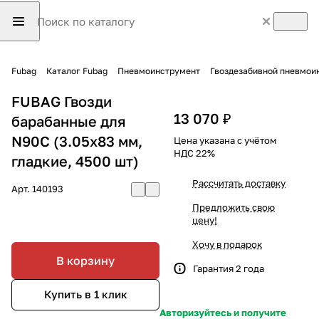
Fubag
Каталог Fubag
Пневмоинструмент
Гвоздезабивной пневмои
FUBAG Гвозди
13 070 ₽
барабанные для
N90C (3.05x83 мм,
Цена указана с учётом
НДС 22%
гладкие, 4500 шт)
Рассчитать доставку
Арт.
140193
Предложить свою
цену!
Хочу в подарок
В корзину
Гарантия 2 года
Купить в 1 клик
Авторизуйтесь и получите