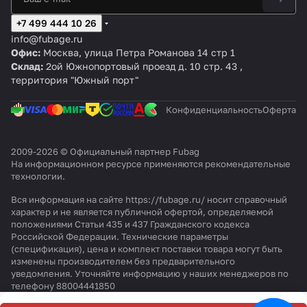
g
Ре
g
0B
g
5
0
1
5
5м
8
20
10
н,
D
гу
V
/5
V
CT
x1
м
м
1
+7 499 444 10 26
C
ля
D
0
C
11
2
0
info@fubage.ru
3
то
C
CM
F
м
б
Офис:
Москва, улица Петра Романова 14 стр 1
2
р
4
3
/
м,
а
Склад:
2ой Южнопортовый проезд д. 10 стр. 43 ,
0
0
5
5
р,
территория "Южный порт"
/
0
0
м
8
2
/
С
x1
4
5
M
Конфиденциальность
Оферта
0
C
0
3
м
M
C
м,
2
M
2009-2026 © Официальный партнер Fubag
2
На информационном ресурсе применяются
рекомендательные
.
3
0
технологии
.
5
м
Вся информация на сайте https://fubage.ru/ носит справочный
характер и не является публичной офертой, определяемой
положениями Статьи 435 и 437 Гражданского кодекса
Российской Федерации. Технические параметры
(спецификация), цена и комплект поставки товара могут быть
изменены производителем без предварительного
уведомления. Уточняйте информацию у наших менеджеров по
телефону 88004441850