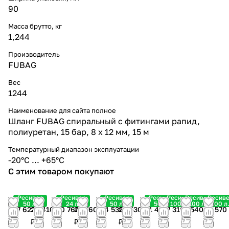
90
Масса брутто, кг
1,244
Производитель
FUBAG
Вес
1244
Наименование для сайта полное
Шланг FUBAG спиральный с фитингами рапид,
полиуретан, 15 бар, 8 x 12 мм, 15 м
Температурный диапазон эксплуатации
-20°С ... +65°С
С этим товаром покупают
Ресивер
Ресивер
Ресивер
Ресивер
Ресивер
Ресивер
Ресив
50 л.
24 л.
50 л.
50 л.
100 л.
100 л.
100 л
17 622
20 410
20 760
20 760
24 530
24 530
31 450
37 310
71 540
96 570
₽
₽
₽
₽
₽
₽
₽
₽
₽
₽