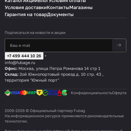
Каталог
Акции
Блог
Условия оплаты
a
a
a
a
4
0
0
Условия доставки
Контакты
Магазины
g
g
g
g
0
CT
CT
F
D
D
V
0/
4
5
Гарантия на товар
Документы
C
C
C
D
10
2
3
3
C
0
3
2
2
4
C
Подписаться
на новости и акции
0
0
0
0
M
/
/2
/5
0
3
5
4
0
/5
0
C
C
0
+7 499 444 10 26
C
M
M
C
info@fubage.ru
M
2.
2.
M
Офис:
Москва, улица Петра Романова 14 стр 1
2
5
5
3
Склад:
2ой Южнопортовый проезд д. 10 стр. 43 ,
территория "Южный порт"
Конфиденциальность
Оферта
2009-2026 © Официальный партнер Fubag
На информационном ресурсе применяются
рекомендательные
технологии
.