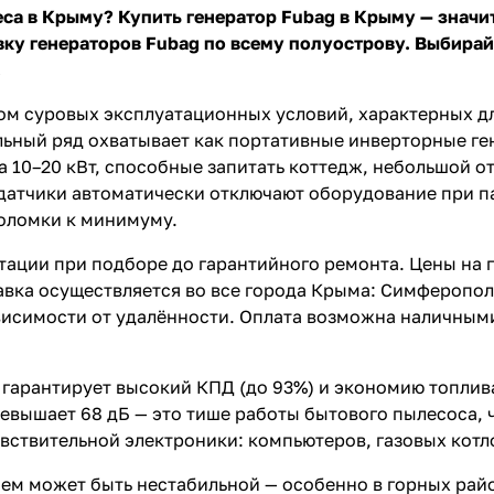
еса в Крыму? Купить генератор Fubag в Крыму — знач
ку генераторов Fubag по всему полуострову. Выбирай
.
том суровых эксплуатационных условий, характерных д
льный ряд охватывает как портативные инверторные ге
а 10–20 кВт, способные запитать коттедж, небольшой о
датчики автоматически отключают оборудование при па
поломки к минимуму.
тации при подборе до гарантийного ремонта.
Цены на 
вка осуществляется во все города Крыма: Симферополь
зависимости от удалённости. Оплата возможна наличны
гарантирует высокий КПД (до 93%) и экономию топлив
ревышает 68 дБ — это тише работы бытового пылесоса,
вствительной электроники: компьютеров, газовых котл
м может быть нестабильной — особенно в горных район