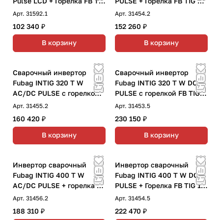
Pulse LCD + Горелка FB TIG
PULSE + Горелка FB TIG 26
26 5P
5P 4m
Арт.
31592.1
Арт.
31454.2
102 340 ₽
152 260 ₽
В корзину
В корзину
Сварочный инвертор
Сварочный инвертор
Fubag INTIG 320 T W
Fubag INTIG 320 T W DC
AC/DC PULSE с горелкой
PULSE с горелкой FB TIG
FB TIG 26 5P 4m
18 5P 4m, модулем
Арт.
31455.2
Арт.
31453.5
охлаждения и тележкой
160 420 ₽
230 150 ₽
В корзину
В корзину
Инвертор сварочный
Инвертор сварочный
Fubag INTIG 400 T W
Fubag INTIG 400 T W DC
AC/DC PULSE + горелка FB
PULSE + Горелка FB TIG 18
TIG 26 5P 4m
5P 4m + Блок жидкостного
Арт.
31456.2
Арт.
31454.5
охлаждения Cool 70 +
188 310 ₽
222 470 ₽
Тележка