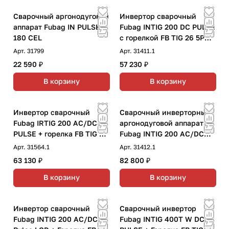
Сварочный аргонодуговой
Инвертор сварочный
аппарат Fubag IN PULSE
Fubag INTIG 200 DC PULSE
180 CEL
с горелкой FB TIG 26 5P
4m
Арт.
31799
Арт.
31411.1
22 590 ₽
57 230 ₽
В корзину
В корзину
Инвертор сварочный
Сварочный инверторный
Fubag IRTIG 200 AC/DC
аргонодуговой аппарат
PULSE + горелка FB TIG 26
Fubag INTIG 200 AC/DC
5P 4m Up&amp;Down
PULSE с горелкой FB TIG
Арт.
31564.1
Арт.
31412.1
26 5P 4m
63 130 ₽
82 800 ₽
В корзину
В корзину
Инвертор сварочный
Сварочный инвертор
Fubag INTIG 200 AC/DC
Fubag INTIG 400T W DC