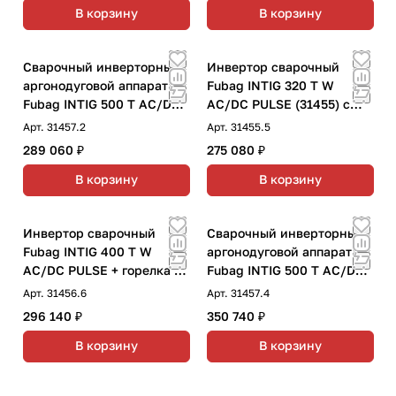
В корзину
В корзину
Сварочный инверторный
Инвертор сварочный
аргонодуговой аппарат
Fubag INTIG 320 T W
Fubag INTIG 500 T AC/DC
AC/DC PULSE (31455) с
PULSE с горелкой FB TIG
горелкой FB TIG 18 5P
Арт.
31457.2
Арт.
31455.5
26 5P 4m
(38463), модулем
289 060 ₽
275 080 ₽
охлаждения и тележкой
В корзину
В корзину
Инвертор сварочный
Сварочный инверторный
Fubag INTIG 400 T W
аргонодуговой аппарат
AC/DC PULSE + горелка FB
Fubag INTIG 500 T AC/DC
TIG 450W 4m +
PULSE с горелкой FB TIG
Арт.
31456.6
Арт.
31457.4
переходник + модуль
18 5P 4m и модулем
296 140 ₽
350 740 ₽
охлаждения + тележка
охлаждения и тележкой
В корзину
В корзину