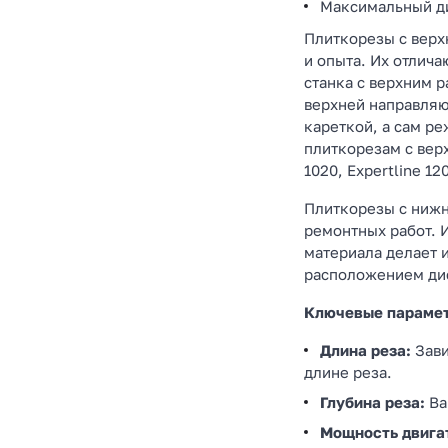
Максимальный ди
Плиткорезы с верх
и опыта. Их отлич
станка с верхним 
верхней направляю
кареткой, а сам р
плиткорезам с верх
1020, Expertline 12
Плиткорезы с нижн
ремонтных работ. И
материала делает 
расположением дис
Ключевые параметр
Длина реза:
Зави
длине реза.
Глубина реза:
Ва
Мощность двига