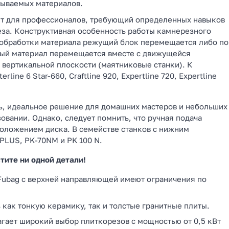
тываемых материалов.
ент для профессионалов, требующий определенных навыков
еза. Конструктивная особенность работы камнерезного
я обработки материала режущий блок перемещается либо по
мый материал перемещается вместе с движущейся
 вертикальной плоскости (маятниковые станки). К
ne 6 Star-660, Craftline 920, Expertline 720, Expertline
ь, идеальное решение для домашних мастеров и небольших
зовании. Однако, следует помнить, что ручная подача
положением диска. В семействе станков с нижним
PLUS, PK-70NM и PK 100 N.
тите ни одной детали!
 Fubag с верхней направляющей имеют ограничения по
 как тонкую керамику, так и толстые гранитные плиты.
гает широкий выбор плиткорезов с мощностью от 0,5 кВт