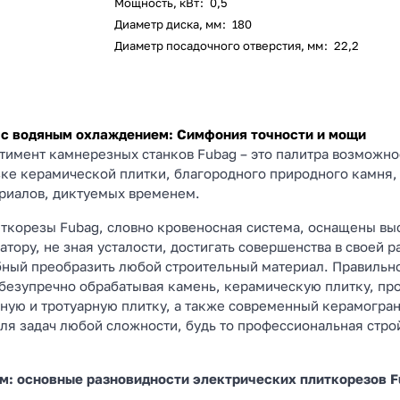
Мощность, кВт
:
0,5
Диаметр диска, мм
:
180
Диаметр посадочного отверстия, мм
:
22,2
 с водяным охлаждением: Симфония точности и мощи
имент камнерезных станков Fubag – это палитра возможно
зке керамической плитки, благородного природного камня,
риалов, диктуемых временем.
ткорезы Fubag, словно кровеносная система, оснащены в
ору, не зная усталости, достигать совершенства в своей р
бный преобразить любой строительный материал. Правильн
 безупречно обрабатывая камень, керамическую плитку, пр
ную и тротуарную плитку, а также современный керамогран
для задач любой сложности, будь то профессиональная стр
м: основные разновидности электрических плиткорезов 