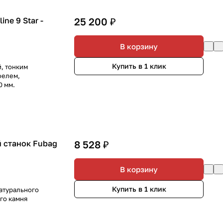
ne 9 Star -
25 200 ₽
В корзину
Купить в 1 клик
й, тонким
фелем,
0 мм.
 станок Fubag
8 528 ₽
В корзину
Купить в 1 клик
натурального
го камня