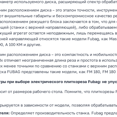
аметр используемого диска, расширяющий спектр обраба
ним расположением диска – это эталон точности, инструм
ают внушительные габариты и бескомпромиссное качество р
расположением режущего блока заключается в том, что дл
щей (станки с верхней направляющей), либо обрабатывае
ежущий агрегат остается неподвижным, лишь перемещаясь в
ней направляющей относятся такие модели Fubag, как Masterli
00, А 100 KM и другие.
им расположением диска – это компактность и мобильност
х отличает неограниченная длина реза и простота в исполь
их менее точными по сравнению со станками с верхним рас
ка FUBAG представлены такие модели, как FM 180, FM 180 
ы при выборе электрического плиткореза Fubag: не упус
сит от размеров рабочего стола. Помните, что плиткорезы
рьируется в зависимости от модели, позволяя обрабатывать
теля:
Определяет производительность станка. Fubag предла