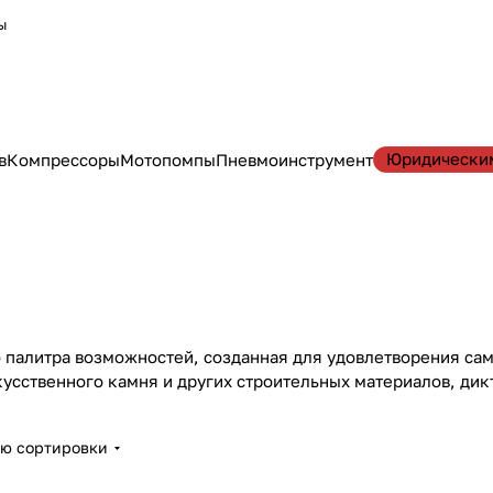
ы
Юридически
в
Компрессоры
Мотопомпы
Пневмоинструмент
 палитра возможностей, созданная для удовлетворения са
кусственного камня и других строительных материалов, ди
ию сортировки