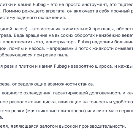
плитки и камня Fubag – это не просто инструмент, это тща
 Помимо режущего агрегата, он включает в себя прочный р
истему водяного охлаждения.
дяной насос) – это источник живительной прохлады, обере
грева. Ведь вращение на высоких оборотах неизбежно ведет
ы предотвратить это, конструкторы Fubag наделили больши
одой, помпы и насоса. Непрерывный поток жидкости омывае
 образующуюся при резке пыль.
ля резки плитки и камня Fubag невероятно широка, и кажд
 реза, определяющие возможности станка.
 водяного охлаждения, гарантирующей долговечность и кач
нее расположение диска, влияющее на точность и удобство
тема резки (маятниковые плиткорезы) или система с вер
а.
еля, являющаяся залогом высокой производительности.