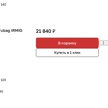
- 140
Fubag IRMIG
21 840 ₽
В корзину
Купить в 1 клик
- 120
140