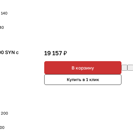
- 140
140
00 SYN с
19 157 ₽
В корзину
Купить в 1 клик
- 200
200