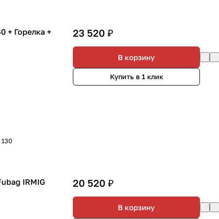
а +
23 520 ₽
В корзину
Купить в 1 клик
- 130
Fubag IRMIG
20 520 ₽
В корзину