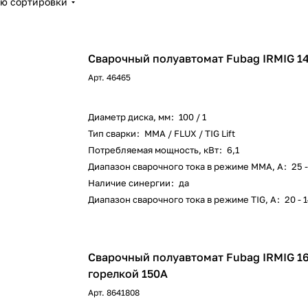
ию сортировки
Сварочный полуавтомат Fubag IRMIG 1
Арт.
46465
Диаметр диска, мм
:
100 / 1
Тип сварки
:
MMA / FLUX / TIG Lift
Потребляемая мощность, кВт
:
6,1
Диапазон сварочного тока в режиме ММА, А
:
25 
Наличие синергии
:
да
Диапазон сварочного тока в режиме TIG, А
:
20 - 
Сварочный полуавтомат Fubag IRMIG 16
горелкой 150А
Арт.
8641808