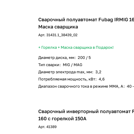
Сварочный полуавтомат Fubag IRMIG 160 + Горелк
Маска сварщика
Арт.
31431.1_38439_02
+ Горелка + Маска сварщика
в Подарок!
Диаметр диска, мм
:
200 / 5
Тип сварки
:
MIG / MAG
Диаметр электрода max, мм
:
3,2
Потребляемая мощность, кВт
:
4,6
Диапазон сварочного тока в режиме ММА, А
:
40 
Сварочный инверторный полуавтомат 
160 с горелкой 150А
Арт.
41389