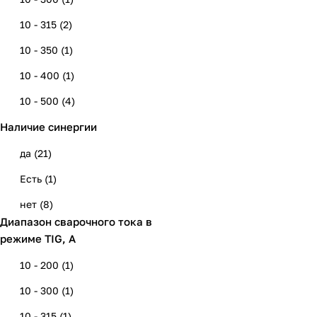
10 - 315
(
2
)
10 - 350
(
1
)
10 - 400
(
1
)
10 - 500
(
4
)
Наличие синергии
20 - 140
(
2
)
20 - 160
(
6
)
да
(
21
)
20 - 180
(
3
)
Есть
(
1
)
20 - 200
(
3
)
нет
(
8
)
Диапазон сварочного тока в
25 - 120
(
1
)
режиме TIG, А
25 - 140
(
1
)
10 - 200
(
1
)
25 - 160
(
1
)
10 - 300
(
1
)
25 - 180
(
2
)
10 - 315
(
1
)