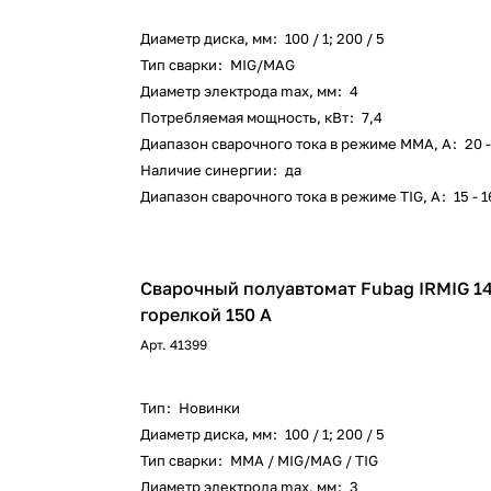
Диаметр диска, мм
:
100 / 1; 200 / 5
Тип сварки
:
MIG/MAG
Диаметр электрода max, мм
:
4
Потребляемая мощность, кВт
:
7,4
Диапазон сварочного тока в режиме ММА, А
:
20 
Наличие синергии
:
да
Диапазон сварочного тока в режиме TIG, А
:
15 - 
Сварочный полуавтомат Fubag IRMIG 14
горелкой 150 А
Арт.
41399
Тип
:
Новинки
Диаметр диска, мм
:
100 / 1; 200 / 5
Тип сварки
:
ММА / MIG/MAG / TIG
Диаметр электрода max, мм
:
3