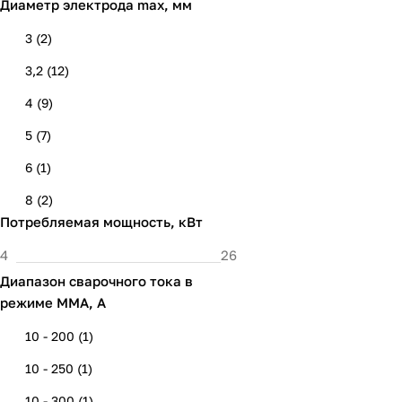
Диаметр электрода max, мм
ММА / MIG/MAG / TIG Lift /
FLUX
(
1
)
3
(
2
)
3,2
(
12
)
4
(
9
)
5
(
7
)
6
(
1
)
8
(
2
)
Потребляемая мощность, кВт
Диапазон сварочного тока в
режиме ММА, А
10 - 200
(
1
)
10 - 250
(
1
)
10 - 300
(
1
)