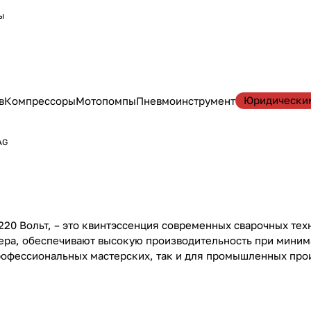
ы
Юридически
в
Компрессоры
Мотопомпы
Пневмоинструмент
AG
0 Вольт, – это квинтэссенция современных сварочных техн
тера, обеспечивают высокую производительность при миним
рофессиональных мастерских, так и для промышленных прои