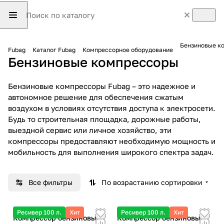
Бензиновые к
Fubag
Каталог Fubag
Компрессорное оборудование
Бензиновые компрессоры
Бензиновые компрессоры Fubag – это надежное и
автономное решение для обеспечения сжатым
воздухом в условиях отсутствия доступа к электросети.
Будь то строительная площадка, дорожные работы,
выездной сервис или личное хозяйство, эти
компрессоры предоставляют необходимую мощность и
мобильность для выполнения широкого спектра задач.
Все фильтры
По возрастанию сортировки
Ресивер 100 л.
Хит
Ресивер 100 л.
Хит
Компрессор бензиновый
Компрессор бензиновый