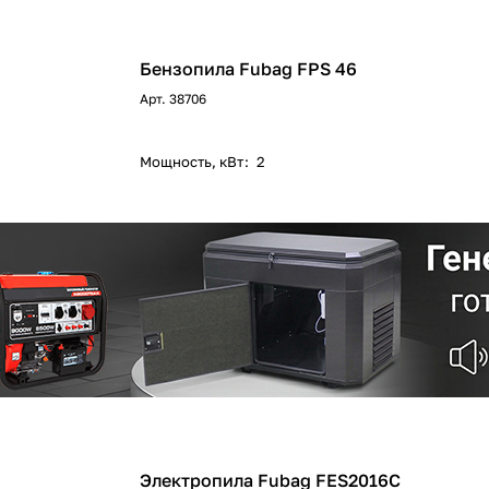
Бензопила Fubag FPS 46
Арт.
38706
Мощность, кВт
:
2
Электропила Fubag FES2016С