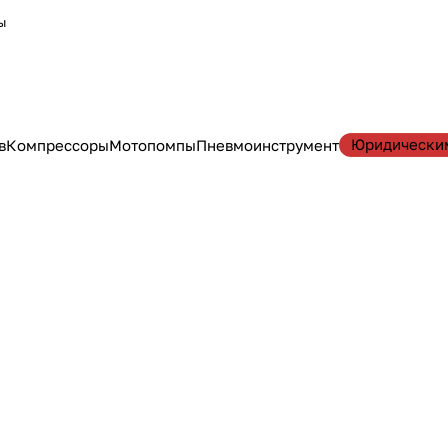
ы
Юридически
в
Компрессоры
Мотопомпы
Пневмоинструмент