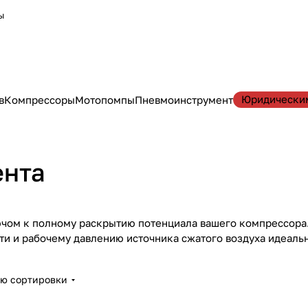
ы
Юридически
в
Компрессоры
Мотопомпы
Пневмоинструмент
а
ента
чом к полному раскрытию потенциала вашего компрессора.
ти и рабочему давлению источника сжатого воздуха идеаль
ию сортировки