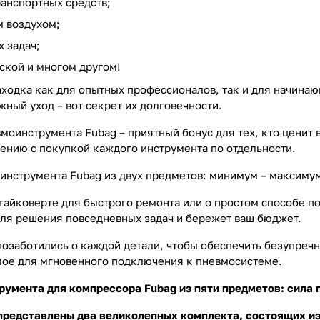
анспортных средств;
 воздухом;
 задач;
рской и многом другом!
аходка как для опытных профессионалов, так и для начинаю
ный уход – вот секрет их долговечности.
вмоинструмента Fubag – приятный бонус для тех, кто ценит
ению с покупкой каждого инструмента по отдельности.
нструмента Fubag из двух предметов: минимум – максиму
гайковерте для быстрого ремонта или о простом способе по
для решения повседневных задач и бережет ваш бюджет.
заботились о каждой детали, чтобы обеспечить безупреч
мое для мгновенного подключения к пневмосистеме.
умента для компрессора Fubag из пяти предметов: сила п
редставлены два великолепных комплекта, состоящих из 