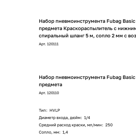
Набор пневмоинструмента Fubag Basic
предмета Краскораспылитель с нижним
спиральный шланг 5 м, сопло 2 мм с в
головкой и иглой)
Арт.
120111
Набор пневмоинструмента Fubag Basic
предмета
Арт.
120110
Тип
:
HVLP
Диаметр входа, дюйм
:
1/4
Средний расход краски, мл/мин
:
250
Сопло, мм
:
1,4