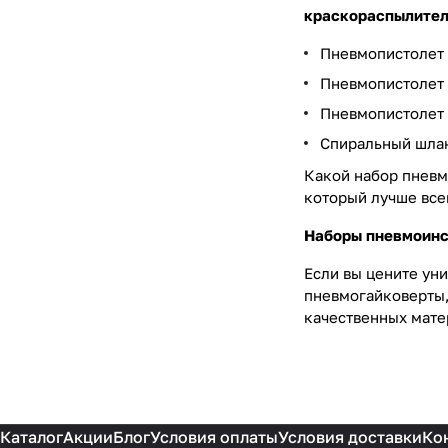
краскораспылители
Пневмопистолет 
Пневмопистолет 
Пневмопистолет 
Спиральный шлан
Какой набор пневм
который лучше всег
Наборы пневмоинст
Если вы цените уни
пневмогайковерты,
качественных мате
Каталог
Акции
Блог
Условия оплаты
Условия доставки
Ко