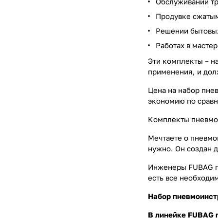
Обслуживании тр
Продувке сжатым
Решении бытовых
Работах в масте
Эти комплекты – н
применения, и долж
Цена на набор пне
экономию по сравн
Комплекты пневмои
Мечтаете о пневмо
нужно. Он создан 
Инженеры FUBAG по
есть все необходи
Набор пневмоинстр
В линейке FUBAG п