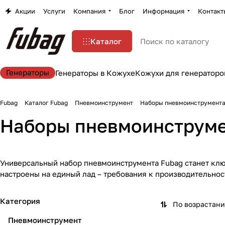
Акции
Услуги
Компания
Блог
Информация
Контакт
Каталог
Генераторы
Генераторы в Кожухе
Кожухи для генераторо
Fubag
Каталог Fubag
Пневмоинструмент
Наборы пневмоинструмент
Наборы пневмоинструм
Универсальный набор пневмоинструмента Fubag станет клю
настроены на единый лад – требования к производительнос
Категория
По возрастан
Пневмоинструмент