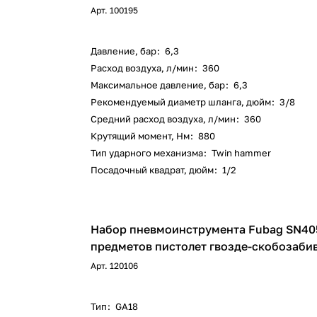
Арт.
100195
Давление, бар
:
6,3
Расход воздуха, л/мин
:
360
Максимальное давление, бар
:
6,3
Рекомендуемый диаметр шланга, дюйм
:
3/8
Средний расход воздуха, л/мин
:
360
Крутящий момент, Нм
:
880
Тип ударного механизма
:
Twin hammer
Посадочный квадрат, дюйм
:
1/2
Набор пневмоинструмента Fubag SN40
предметов пистолет гвозде-скобозаби
Арт.
120106
Тип
:
GA18