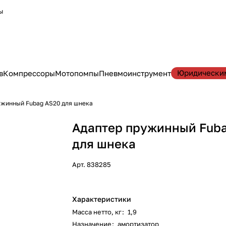
ы
Юридически
в
Компрессоры
Мотопомпы
Пневмоинструмент
ужинный Fubag AS20 для шнека
Адаптер пружинный Fub
для шнека
Арт.
838285
Характеристики
Масса нетто, кг
:
1,9
Назначение
:
амортизатор