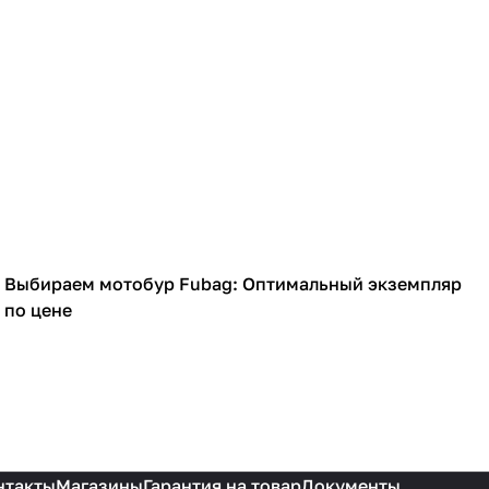
Выбираем мотобур Fubag: Оптимальный экземпляр
Садовая техника
по цене
нтакты
Магазины
Гарантия на товар
Документы