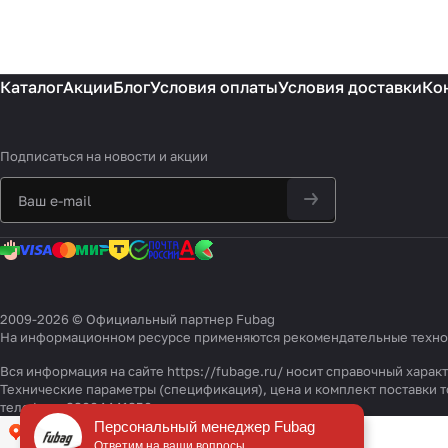
Каталог
Акции
Блог
Условия оплаты
Условия доставки
Ко
Подписаться
на новости и акции
2009-2026 © Официальный партнер Fubag
На информационном ресурсе применяются
рекомендательные техн
Вся информация на сайте https://fubage.ru/ носит справочный хара
Технические параметры (спецификация), цена и комплект поставки
телефону 88004441850
Персональный менеджер Fubag
Ответим на ваши вопросы