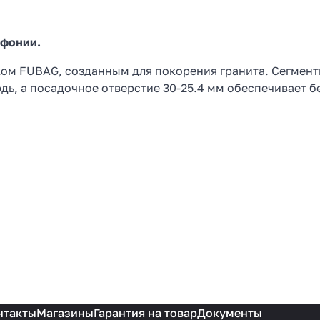
мфонии.
ком FUBAG, созданным для покорения гранита. Сегмен
рдь, а посадочное отверстие 30-25.4 мм обеспечивает 
нтакты
Магазины
Гарантия на товар
Документы