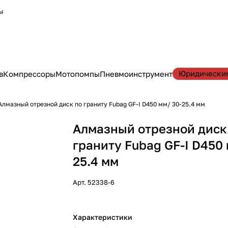
ы
Юридически
в
Компрессоры
Мотопомпы
Пневмоинструмент
Алмазный отрезной диск по граниту Fubag GF-I D450 мм/ 30-25.4 мм
Алмазный отрезной диск
граниту Fubag GF-I D450 
25.4 мм
Арт.
52338-6
Характеристики