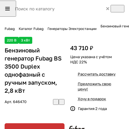
Бензиновый гене
Fubag
Каталог Fubag
Генераторы Электростанции
220 В
3 кВт
43 710 ₽
Бензиновый
Цена указана с учётом
генератор Fubag BS
НДС 22%
3500 Duplex
однофазный с
Рассчитать доставку
ручным запуском,
Предложить свою
цену!
2,8 кВт
Хочу в подарок
Арт.
646470
Гарантия 2 года