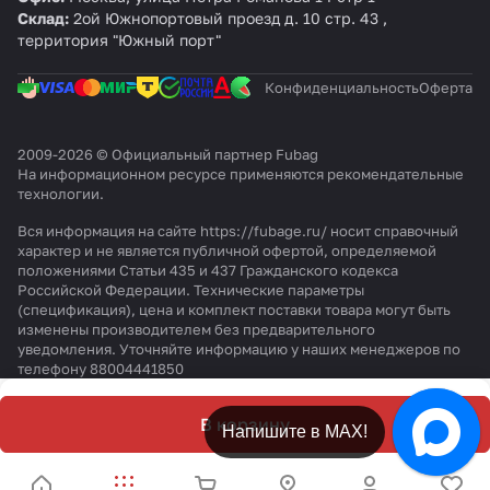
т
т
т
т
т
т
т
кВ
Склад:
2ой Южнопортовый проезд д. 10 стр. 43 ,
т
территория "Южный порт"
Конфиденциальность
Оферта
2009-2026 © Официальный партнер Fubag
На информационном ресурсе применяются
рекомендательные
технологии
.
Вся информация на сайте https://fubage.ru/ носит справочный
характер и не является публичной офертой, определяемой
положениями Статьи 435 и 437 Гражданского кодекса
Российской Федерации. Технические параметры
(спецификация), цена и комплект поставки товара могут быть
изменены производителем без предварительного
уведомления. Уточняйте информацию у наших менеджеров по
телефону 88004441850
В корзину
Напишите в МАХ!