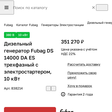
Дизельный генер
Fubag
Каталог Fubag
Генераторы Электростанции
380 В
10 кВт
351 270 ₽
Дизельный
Цена указана с учётом
генератор Fubag DS
НДС 22%
14000 DA ES
трехфазный с
Рассчитать доставку
электростартером,
Предложить свою
цену!
10 кВт
Хочу в подарок
Арт.
838214
Гарантия 2 года