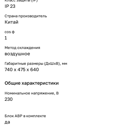
IP 23
Страна производитель
Китай
cos ф
1
Метод охлаждения
воздушное
Габаритные размеры (ДхШхВ), мм
740 х 475 х 640
Общие характеристики
Номинальное напряжение, В
230
Блок АВР в комплекте
да