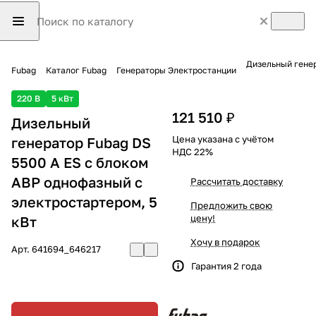
Дизельный генер
Fubag
Каталог Fubag
Генераторы Электростанции
220 В
5 кВт
121 510 ₽
Дизельный
Цена указана с учётом
генератор Fubag DS
НДС 22%
5500 A ES с блоком
АВР однофазный с
Рассчитать доставку
электростартером, 5
Предложить свою
цену!
кВт
Хочу в подарок
Арт.
641694_646217
Гарантия 2 года