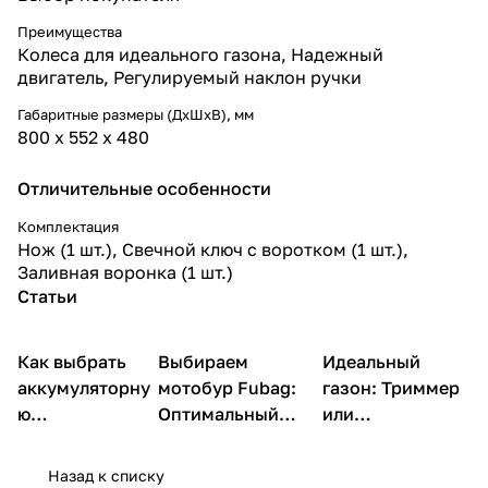
Преимущества
Колеса для идеального газона, Надежный
двигатель, Регулируемый наклон ручки
Габаритные размеры (ДхШхВ), мм
800 х 552 х 480
Отличительные особенности
Комплектация
Нож (1 шт.), Свечной ключ с воротком (1 шт.),
Заливная воронка (1 шт.)
Статьи
Как выбрать
Садовая
Выбираем
Идеальный
Садовая техника
Садовая техника
техника
аккумуляторну
мотобур Fubag:
газон: Триммер
ю
Оптимальный
или
газонокосилку
экземпляр по
газонокосилка
Fubag
цене
Фубаг?
Назад к списку