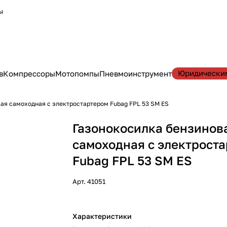
ы
Юридически
в
Компрессоры
Мотопомпы
Пневмоинструмент
ая самоходная с электростартером Fubag FPL 53 SM ES
Газонокосилка бензинов
самоходная с электрост
Fubag FPL 53 SM ES
Арт.
41051
Характеристики