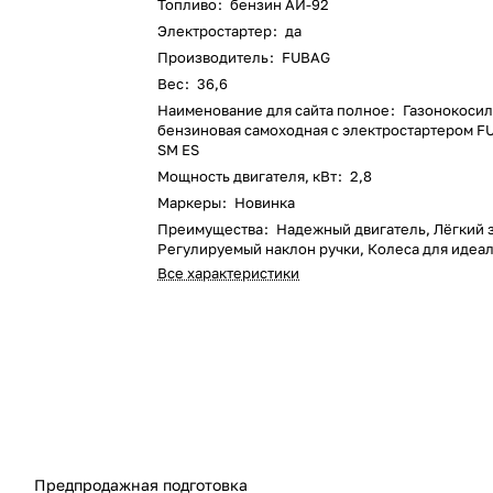
Топливо
:
бензин АИ-92
Электростартер
:
да
Производитель
:
FUBAG
Вес
:
36,6
Наименование для сайта полное
:
Газонокосил
бензиновая самоходная с электростартером F
SM ES
Мощность двигателя, кВт
:
2,8
Маркеры
:
Новинка
Преимущества
:
Надежный двигатель, Лёгкий 
Регулируемый наклон ручки, Колеса для идеал
Все характеристики
Предпродажная подготовка