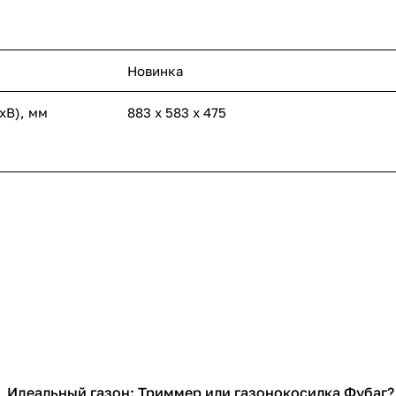
Новинка
хВ), мм
883 х 583 х 475
Идеальный газон: Триммер или газонокосилка Фубаг?
Садовая техника