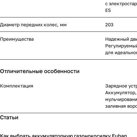
с электроста
ES
Диаметр передних колес, мм
203
Преимущества
Надежный дви
Регулируемый
для идеально
Отличительные особенности
Комплектация
Зарядное уст
Аккумулятор,
мульчировани
заливная вор
Статьи
Как выбрать аккумуляторную газонокосилку Fubag
Садовая техника