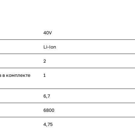
40V
Li-Ion
2
в в комплекте
1
6,7
6800
4,75