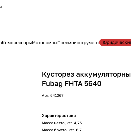
ы
Юридически
в
Компрессоры
Мотопомпы
Пневмоинструмент
Кусторез аккумуляторн
Fubag FHTA 5640
Арт.
641067
Характеристики
Масса нетто, кг
:
4,75
Масса брутто, кг
:
6,7