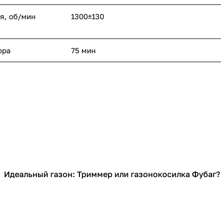
я, об/мин
1300±130
ора
75 мин
Идеальный газон: Триммер или газонокосилка Фубаг?
Садовая техника