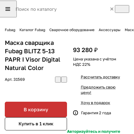
Fubag
Каталог Fubag
Сварочное оборудование
Аксессуары
Маск
Маска сварщика
93 280 ₽
Fubag BLITZ 5-13
PAPR I Visor Digital
Цена указана с учётом
НДС 22%
Natural Color
Рассчитать доставку
Арт.
31569
Предложить свою
цену!
Хочу в подарок
В корзину
Гарантия 2 года
Купить в 1 клик
Авторизуйтесь и получите