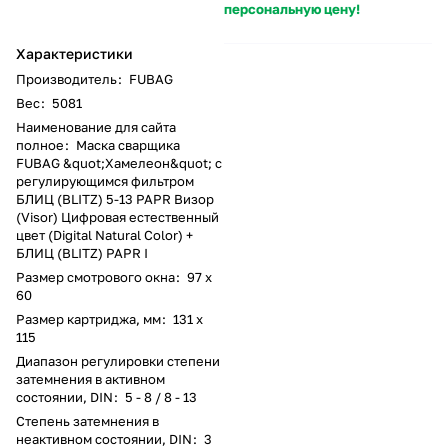
персональную цену!
Характеристики
Производитель
:
FUBAG
Вес
:
5081
Наименование для сайта
полное
:
Маска сварщика
FUBAG &quot;Хамелеон&quot; с
регулирующимся фильтром
БЛИЦ (BLITZ) 5-13 PAPR Визор
(Visor) Цифровая естественный
цвет (Digital Natural Color) +
БЛИЦ (BLITZ) PAPR I
Размер смотрового окна
:
97 x
60
Размер картриджа, мм
:
131 х
115
Диапазон регулировки степени
затемнения в активном
состоянии, DIN
:
5 - 8 / 8 - 13
Степень затемнения в
неактивном состоянии, DIN
:
3