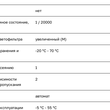
нет
мное состояние,
1 / 20000
ветофильтра
увеличенный (M)
хранения и
-20 °С - 70 °С
ссеянию
1
висимости
2
пропускания
автомат
эксплуатации
-5 °С - 55 °С