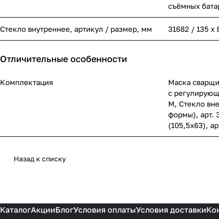
съёмных бата
Стекло внутреннее, артикул / размер, мм
31682 / 135 х 
Отличительные особенности
Комплектация
Маска сварщи
с регулирующ
M, Стекло вн
формы), арт. 
(105,5х63), ар
Назад к списку
Каталог
Акции
Блог
Условия оплаты
Условия доставки
Ко