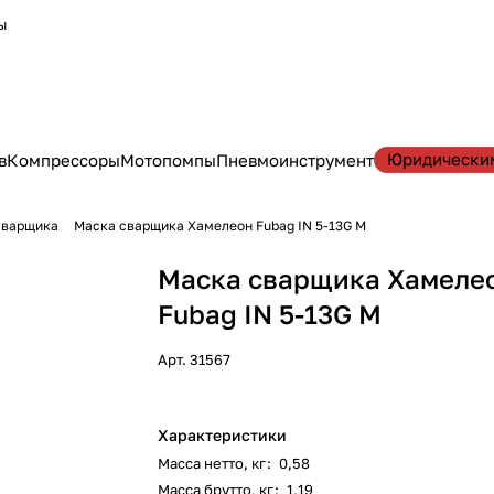
ы
Юридически
в
Компрессоры
Мотопомпы
Пневмоинструмент
сварщика
Маска сварщика Хамелеон Fubag IN 5-13G M
Маска сварщика Хамеле
Fubag IN 5-13G M
Арт.
31567
Характеристики
Масса нетто, кг
:
0,58
Масса брутто, кг
:
1,19