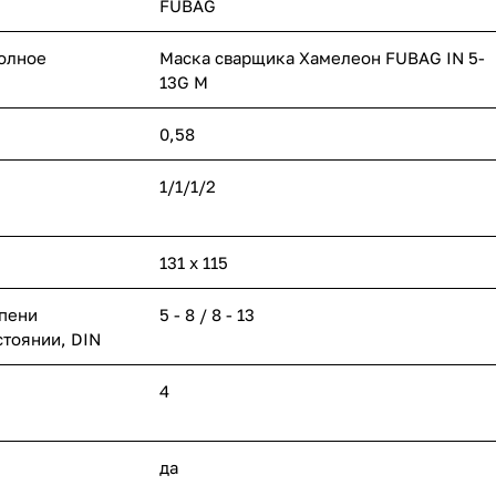
FUBAG
полное
Маска сварщика Хамелеон FUBAG IN 5-
13G M
0,58
1/1/1/2
131 х 115
епени
5 - 8 / 8 - 13
стоянии, DIN
4
да