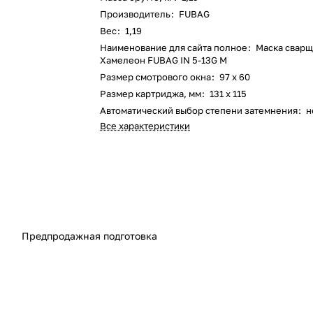
Производитель
:
FUBAG
Вес
:
1,19
Наименование для сайта полное
:
Маска свар
Хамелеон FUBAG IN 5-13G M
Размер смотрового окна
:
97 x 60
Размер картриджа, мм
:
131 х 115
Автоматический выбор степени затемнения
:
н
Все характеристики
Предпродажная подготовка