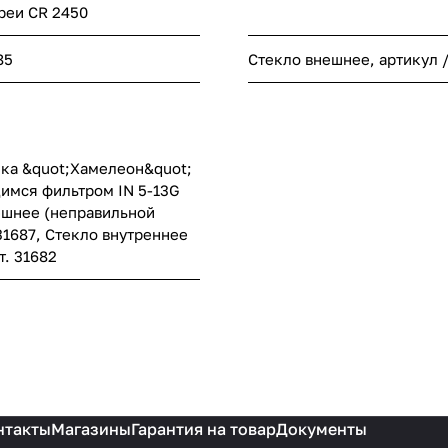
реи CR 2450
85
Стекло внешнее, артикул 
ка &quot;Хамелеон&quot;
имся фильтром IN 5-13G
ешнее (неправильной
31687, Стекло внутреннее
т. 31682
нтакты
Магазины
Гарантия на товар
Документы