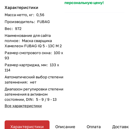
персональную цену!
Характеристики
Масса нетто, кг
:
0,56
Производитель
:
FUBAG
Вес
:
972
Наименование для сайта
полное
:
Маска сварщика
Хамелеон FUBAG IQ 5 - 13C M 2
Размер смотрового окна
:
100 x
93
Размер картриджа, мм
:
133 x
114
Автоматический выбор степени
затемнения
:
нет
Диапазон регулировки степени
затемнения в активном
состоянии, DIN
:
5 - 9 / 9 - 13
Все характеристики
Характеристики
Описание
Оплата
Доставк