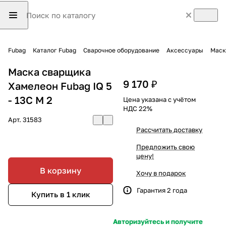
Fubag
Каталог Fubag
Сварочное оборудование
Аксессуары
Маск
Маска сварщика
9 170 ₽
Хамелеон Fubag IQ 5
- 13C M 2
Цена указана с учётом
НДС 22%
Арт.
31583
Рассчитать доставку
Предложить свою
цену!
В корзину
Хочу в подарок
Гарантия 2 года
Купить в 1 клик
Авторизуйтесь и получите