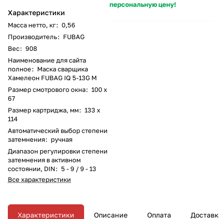
персональную цену!
Характеристики
Масса нетто, кг
:
0,56
Производитель
:
FUBAG
Вес
:
908
Наименование для сайта
полное
:
Маска сварщика
Хамелеон FUBAG IQ 5-13G M
Размер смотрового окна
:
100 x
67
Размер картриджа, мм
:
133 x
114
Автоматический выбор степени
затемнения
:
ручная
Диапазон регулировки степени
затемнения в активном
состоянии, DIN
:
5 - 9 / 9 - 13
Все характеристики
Характеристики
Описание
Оплата
Доставк