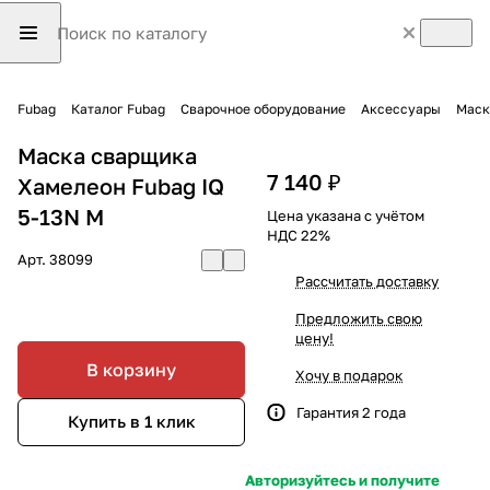
Fubag
Каталог Fubag
Сварочное оборудование
Аксессуары
Маск
Маска сварщика
7 140 ₽
Хамелеон Fubag IQ
5-13N M
Цена указана с учётом
НДС 22%
Арт.
38099
Рассчитать доставку
Предложить свою
цену!
В корзину
Хочу в подарок
Гарантия 2 года
Купить в 1 клик
Авторизуйтесь и получите