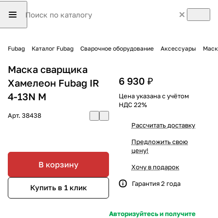
Fubag
Каталог Fubag
Сварочное оборудование
Аксессуары
Маск
Маска сварщика
6 930 ₽
Хамелеон Fubag IR
4-13N M
Цена указана с учётом
НДС 22%
Арт.
38438
Рассчитать доставку
Предложить свою
цену!
В корзину
Хочу в подарок
Гарантия 2 года
Купить в 1 клик
Авторизуйтесь и получите