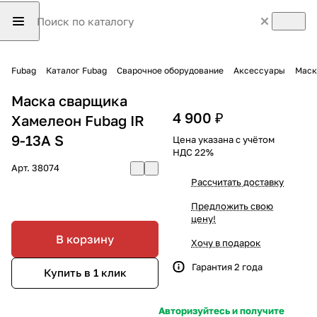
Fubag
Каталог Fubag
Сварочное оборудование
Аксессуары
Маск
Маска сварщика
4 900 ₽
Хамелеон Fubag IR
9-13A S
Цена указана с учётом
НДС 22%
Арт.
38074
Рассчитать доставку
Предложить свою
цену!
В корзину
Хочу в подарок
Гарантия 2 года
Купить в 1 клик
Авторизуйтесь и получите