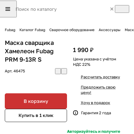
Fubag
Каталог Fubag
Сварочное оборудование
Аксессуары
Маск
Маска сварщика
1 990 ₽
Хамелеон Fubag
PRМ 9-13R S
Цена указана с учётом
НДС 22%
Арт.
46475
Рассчитать доставку
Предложить свою
цену!
В корзину
Хочу в подарок
Гарантия 2 года
Купить в 1 клик
Авторизуйтесь и получите