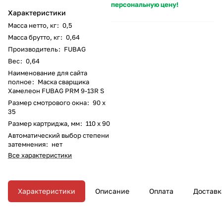
персональную цену!
Характеристики
Масса нетто, кг
:
0,5
Масса брутто, кг
:
0,64
Производитель
:
FUBAG
Вес
:
0,64
Наименование для сайта
полное
:
Маска сварщика
Хамелеон FUBAG PRМ 9-13R S
Размер смотрового окна
:
90 x
35
Размер картриджа, мм
:
110 x 90
Автоматический выбор степени
затемнения
:
нет
Все характеристики
Характеристики
Описание
Оплата
Доставк