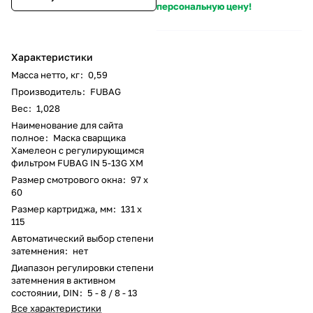
персональную цену!
Характеристики
Масса нетто, кг
:
0,59
Производитель
:
FUBAG
Вес
:
1,028
Наименование для сайта
полное
:
Маска сварщика
Хамелеон с регулирующимся
фильтром FUBAG IN 5-13G XM
Размер смотрового окна
:
97 x
60
Размер картриджа, мм
:
131 х
115
Автоматический выбор степени
затемнения
:
нет
Диапазон регулировки степени
затемнения в активном
состоянии, DIN
:
5 - 8 / 8 - 13
Все характеристики