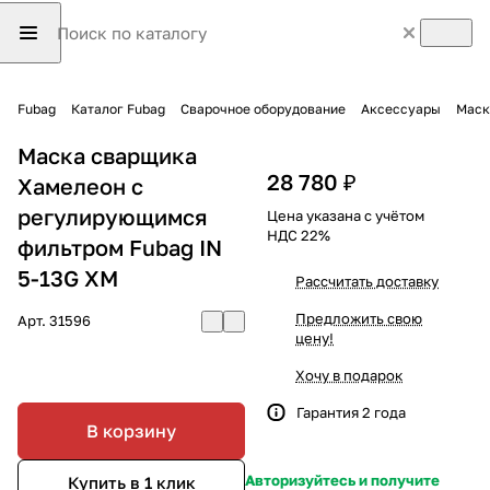
Fubag
Каталог Fubag
Сварочное оборудование
Аксессуары
Маск
Маска сварщика
28 780 ₽
Хамелеон с
регулирующимся
Цена указана с учётом
НДС 22%
фильтром Fubag IN
5-13G XM
Рассчитать доставку
Предложить свою
Арт.
31596
цену!
Хочу в подарок
Гарантия 2 года
В корзину
Авторизуйтесь и получите
Купить в 1 клик