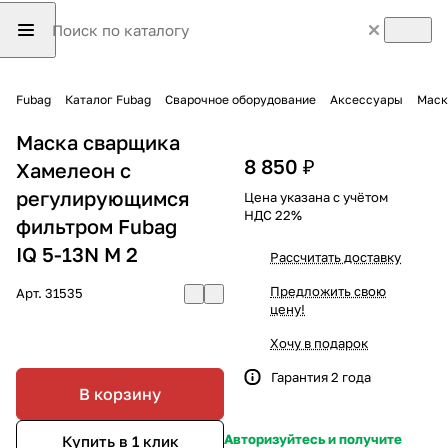
Fubag
Каталог Fubag
Сварочное оборудование
Аксессуары
Маск
Маска сварщика
8 850 ₽
Хамелеон с
регулирующимся
Цена указана с учётом
НДС 22%
фильтром Fubag
IQ 5-13N M 2
Рассчитать доставку
Предложить свою
Арт.
31535
цену!
Хочу в подарок
Гарантия 2 года
В корзину
Авторизуйтесь и получите
Купить в 1 клик