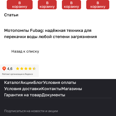
воды Fubag
воды
воды
Fubag PTH
В
В
В
В
корзину
корзину
корзину
корзину
PG 80 H
Fubag
Fubag
600 ST
PTH 600
PTH 1000
Статьи
Мотопомпы Fubag: надёжная техника для
Мотопомпы
перекачки воды любой степени загрязнения
Назад к списку
Каталог
Акции
Блог
Условия оплаты
Условия доставки
Контакты
Магазины
Гарантия на товар
Документы
Подписаться
на новости и акции