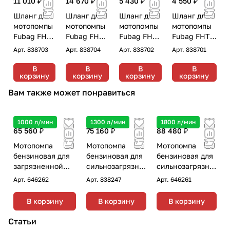
11 010 ₽
14 670 ₽
5 430 ₽
4 550 ₽
Шланг для
Шланг для
Шланг для
Шланг для
мотопомпы
мотопомпы
мотопомпы
мотопомпы
Fubag FHT
Fubag FHT
Fubag FHT
Fubag FHT
3/8
4/8
2/8
1.5/8
Арт.
838703
Арт.
838704
Арт.
838702
Арт.
838701
напорно-
напорно-
напорно-
напорно-
всасывающ
всасывающ
всасывающ
всасывающ
В
В
В
В
корзину
корзину
корзину
корзину
ий 3
ий 4 дюйма
ий 2дюйма
ий 1.5
дюйма/ 8 м
/ 8 м
/ 8 м
дюйма / 8 м
Вам также может понравиться
1000 л/мин
1300 л/мин
1800 л/мин
65 560 ₽
75 160 ₽
88 480 ₽
Мотопомпа
Мотопомпа
Мотопомпа
бензиновая для
бензиновая для
бензиновая для
загрязненной
сильнозагрязне
сильнозагрязне
воды Fubag PTH
нной воды
нной воды
Арт.
646262
Арт.
838247
Арт.
646261
1000 ST Honda
Fubag PG 1300 T
Fubag PG 1800 T
В корзину
В корзину
В корзину
Статьи