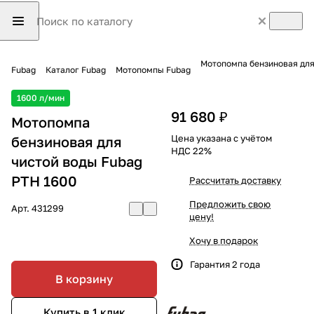
Fubag
Каталог Fubag
Мотопомпы Fubag
1600 л/мин
91 680 ₽
Мотопомпа
Цена указана с учётом
бензиновая для
НДС 22%
чистой воды Fubag
PTH 1600
Рассчитать доставку
Предложить свою
Арт.
431299
цену!
Хочу в подарок
Гарантия 2 года
В корзину
Купить в 1 клик