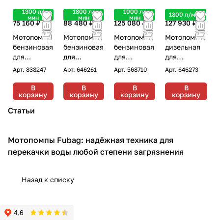
1300 л/
1800 л/
1000 л/
1800 л/мин
мин
мин
мин
75 160 ₽
88 480 ₽
125 080 ₽
127 930 ₽
Мотопомпа
Мотопомпа
Мотопомпа
Мотопомпа
бензиновая
бензиновая
бензиновая
дизельная
для
для
для
для
сильнозагр
сильнозагр
сильнозагр
сильнозагр
Арт.
838247
Арт.
646261
Арт.
568710
Арт.
646273
язненной
язненной
язненной
язненной
воды Fubag
воды Fubag
воды Fubag
воды Fubag
В
В
В
В
корзину
корзину
корзину
корзину
PG 1300 T
PG 1800 T
PTH 1000Т
PD 1800 T
ES
Статьи
Мотопомпы Fubag: надёжная техника для
Мотопомпы
перекачки воды любой степени загрязнения
Назад к списку