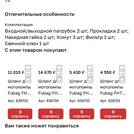
Отличительные особенности
Комплектация
Входной/выходной патрубок 2 шт; Прокладка 2 шт;
Накидная гайка 2 шт; Хомут 3 шт; Фильтр 1 шт;
Свечной ключ 1 шт
С этим товаром покупают
11 010 ₽
14 670 ₽
5 430 ₽
4 550 ₽
Шланг для
Шланг для
Шланг для
Шланг для
мотопомпы
мотопомпы
мотопомпы
мотопомпы
Fubag FHT
Fubag FHT
Fubag FHT
Fubag FHT
3/8
4/8
2/8
1.5/8
Арт.
838703
Арт.
838704
Арт.
838702
Арт.
838701
напорно-
напорно-
напорно-
напорно-
всасывающ
всасывающ
всасывающ
всасывающ
В
В
В
В
корзину
корзину
корзину
корзину
ий 3
ий 4 дюйма
ий 2дюйма
ий 1.5
дюйма/ 8 м
/ 8 м
/ 8 м
дюйма / 8 м
Вам также может понравиться