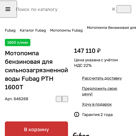
Мотопомпа бензиновая для
Fubag
Каталог Fubag
Мотопомпы Fubag
1600 л/мин
147 110 ₽
Мотопомпа
Цена указана с учётом
бензиновая для
НДС 22%
сильнозагрязненной
воды Fubag PTH
Рассчитать доставку
1600Т
Предложить свою
цену!
Арт.
646268
Хочу в подарок
Гарантия 2 года
В корзину