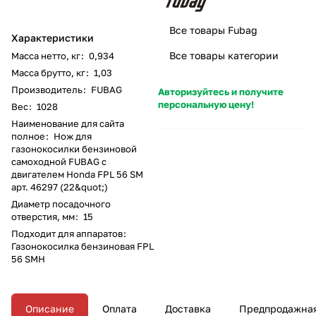
Все товары Fubag
Характеристики
Все товары категории
Масса нетто, кг
:
0,934
Масса брутто, кг
:
1,03
Производитель
:
FUBAG
Авторизуйтесь и получите
персональную цену!
Вес
:
1028
Наименование для сайта
полное
:
Нож для
газонокосилки бензиновой
самоходной FUBAG с
двигателем Honda FPL 56 SM
арт. 46297 (22&quot;)
Диаметр посадочного
отверстия, мм
:
15
Подходит для аппаратов
:
Газонокосилка бензиновая FPL
56 SMH
Описание
Оплата
Доставка
Предпродажная