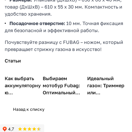
товар (ДхШхВ) – 610 х 55 х 30 мм. Компактность и
удобство хранения.
Посадочное отверстие:
10 мм. Точная фиксация
для безопасной и эффективной работы.
Почувствуйте разницу с FUBAG – ножом, который
превращает стрижку газона в искусство!
Статьи
Как выбрать
Садовая
Выбираем
Идеальный
Садовая техника
Садовая техника
техника
аккумуляторну
мотобур Fubag:
газон: Триммер
ю
Оптимальный
или
газонокосилку
экземпляр по
газонокосилка
Fubag
цене
Фубаг?
Назад к списку