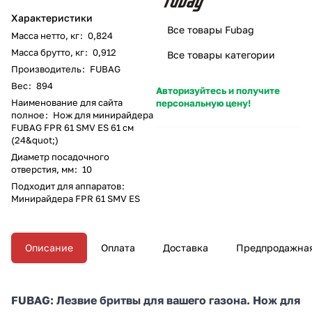
Характеристики
Все товары Fubag
Масса нетто, кг
:
0,824
Масса брутто, кг
:
0,912
Все товары категории
Производитель
:
FUBAG
Вес
:
894
Авторизуйтесь и получите
Наименование для сайта
персональную цену!
полное
:
Нож для минирайдера
FUBAG FPR 61 SMV ES 61 см
(24&quot;)
Диаметр посадочного
отверстия, мм
:
10
Подходит для аппаратов
:
Минирайдера FPR 61 SMV ES
Описание
Оплата
Доставка
Предпродажная
FUBAG: Лезвие бритвы для вашего газона. Нож для