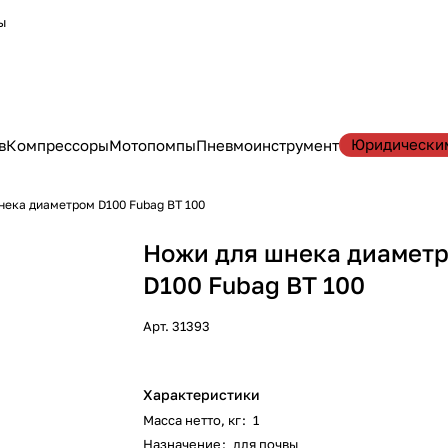
ы
Юридически
в
Компрессоры
Мотопомпы
Пневмоинструмент
нека диаметром D100 Fubag BT 100
Ножи для шнека диамет
D100 Fubag BT 100
Арт.
31393
Характеристики
Масса нетто, кг
:
1
Назначение
:
для почвы