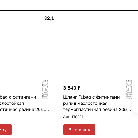
92,1
3 540 ₽
bag с фитингами
Шланг Fubag с фитингами
слостойкая
рапид маслостойкая
стичная резина 20м,
термопластичная резина 20м,
6х11 мм
диаметр 10х15 мм
Арт.
170221
ину
В корзину