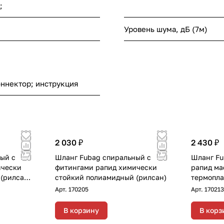
;
Уровень шума, дБ (7м)
ннектор; инструкция
2 030 ₽
2 430 ₽
ый с
Шланг Fubag спиральный с
Шланг Fu
ически
фитингами рапид химически
рапид ма
(рилсан)
стойкий полиамидный (рилсан)
термопла
диаметр 
Арт.
170205
Арт.
170213
В корзину
В корз