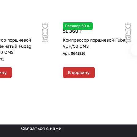
Ресивер 50 л.
51 360 ₽
сор поршневой
Компрессор поршневой Fubag
енчатый Fubag
VCF/50 СM3
50 CM3
Арт.
8641816
71
ину
В корзину
Связаться с нами