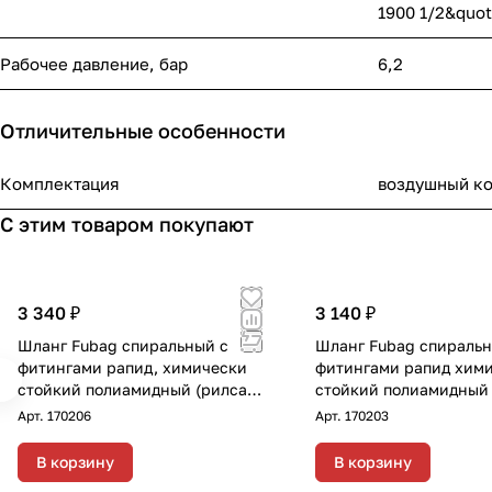
1900 1/2&quot
Рабочее давление, бар
6,2
Отличительные особенности
Комплектация
воздушный ко
С этим товаром покупают
3 340 ₽
3 140 ₽
Шланг Fubag спиральный с
Шланг Fubag спиральн
фитингами рапид, химически
фитингами рапид хим
стойкий полиамидный (рилсан),
стойкий полиамидный 
15бар, 8x12мм, 15м
15бар 6x8мм 20м
Арт.
170206
Арт.
170203
В корзину
В корзину