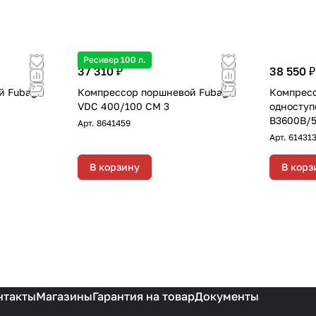
Ресивер 100 л.
37 310 ₽
38 550 ₽
й Fubag
Компрессор поршневой Fubag
Компрес
VDC 400/100 CM 3
одноступ
B3600B/
Арт.
8641459
Арт.
614313
В корзину
В корз
нтакты
Магазины
Гарантия на товар
Документы