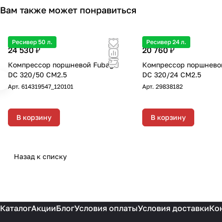
Вам также может понравиться
Ресивер 50 л.
Ресивер 24 л.
24 530 ₽
20 760 ₽
Компрессор поршневой Fubag
Компрессор поршнево
DC 320/50 CM2.5
DC 320/24 CM2.5
Арт.
614319547_120101
Арт.
29838182
В корзину
В корзину
Назад к списку
Каталог
Акции
Блог
Условия оплаты
Условия доставки
Ко