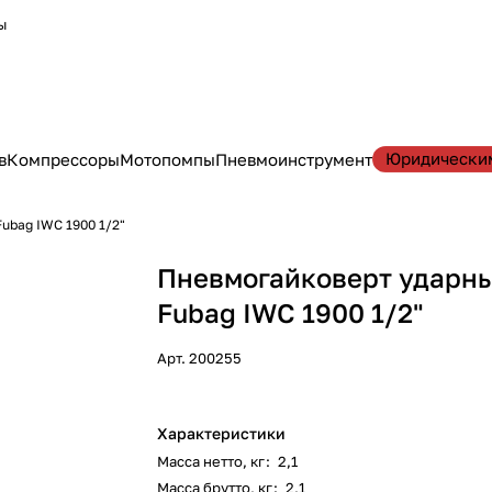
ы
Юридически
в
Компрессоры
Мотопомпы
Пневмоинструмент
ubag IWC 1900 1/2"
Пневмогайковерт ударн
Fubag IWC 1900 1/2"
Арт.
200255
Характеристики
Масса нетто, кг
:
2,1
Масса брутто, кг
:
2,1