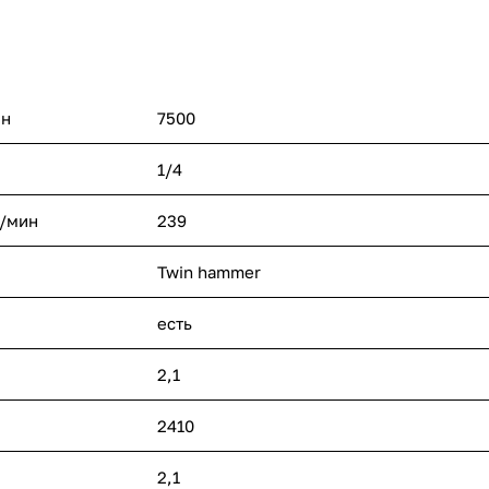
ин
7500
1/4
л/мин
239
Twin hammer
есть
2,1
2410
2,1