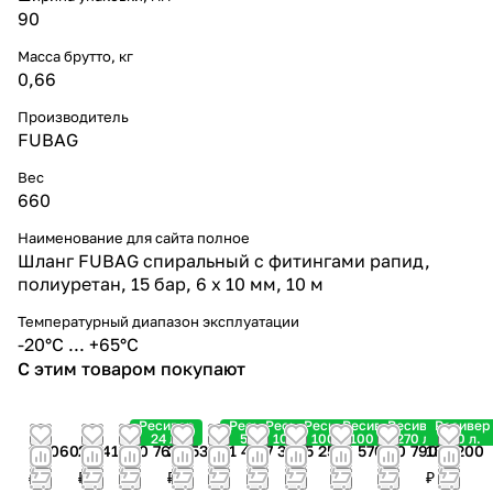
90
Масса брутто, кг
0,66
Производитель
FUBAG
Вес
660
Наименование для сайта полное
Шланг FUBAG спиральный с фитингами рапид,
полиуретан, 15 бар, 6 x 10 мм, 10 м
Температурный диапазон эксплуатации
-20°С ... +65°С
С этим товаром покупают
Ресивер
Ресивер
Ресивер
Ресивер
Ресивер
Ресивер
Ресивер
24 л.
50 л.
100 л.
100 л.
100 л.
270 л.
270 л.
15 060
20 410
20 760
24 530
31 450
37 310
65 250
96 570
140 790
187 200
₽
₽
₽
₽
₽
₽
₽
₽
₽
₽