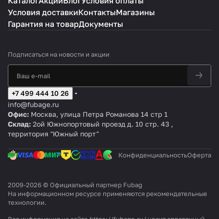
Каталог
Акции
Блог
Условия оплаты
пи
a
a
a
a
00
27
Условия доставки
Контакты
Магазины
сто
g
g
g
g
CT
0
лет
D
V
V
V
5
CT
Гарантия на товар
Документы
C
D
D
B
11
3
C
C
4
2
4
4
0
Подписаться
на новости и акции
0
0
0
0
/
0
0
0
2
/
/1
B
4
5
0
/1
+7 499 444 10 26
C
0
0
0
info@fubage.ru
M
C
C
0
Офис:
Москва, улица Петра Романова 14 стр 1
2.
M
M
C
Склад:
2ой Южнопортовый проезд д. 10 стр. 43 ,
5
3
3
M
территория "Южный порт"
3
Конфиденциальность
Оферта
2009-2026 © Официальный партнер Fubag
На информационном ресурсе применяются
рекомендательные
технологии
.