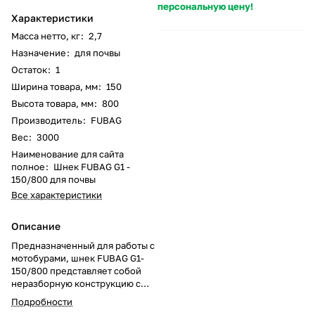
персональную цену!
Характеристики
Масса нетто, кг
:
2,7
Назначение
:
для почвы
Остаток
:
1
Ширина товара, мм
:
150
Высота товара, мм
:
800
Производитель
:
FUBAG
Вес
:
3000
Наименование для сайта
полное
:
Шнек FUBAG G1 -
150/800 для почвы
Все характеристики
Описание
Предназначенный для работы с
мотобурами, шнек FUBAG G1-
150/800 представляет собой
неразборную конструкцию с
винтовым режущим элементом,
Подробности
гарантирующим эффективное и