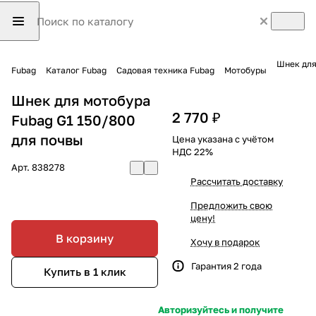
Шнек для
Fubag
Каталог Fubag
Садовая техника Fubag
Мотобуры
Шнек для мотобура
2 770 ₽
Fubag G1 150/800
для почвы
Цена указана с учётом
НДС 22%
Арт.
838278
Рассчитать доставку
Предложить свою
цену!
В корзину
Хочу в подарок
Гарантия 2 года
Купить в 1 клик
Авторизуйтесь и получите