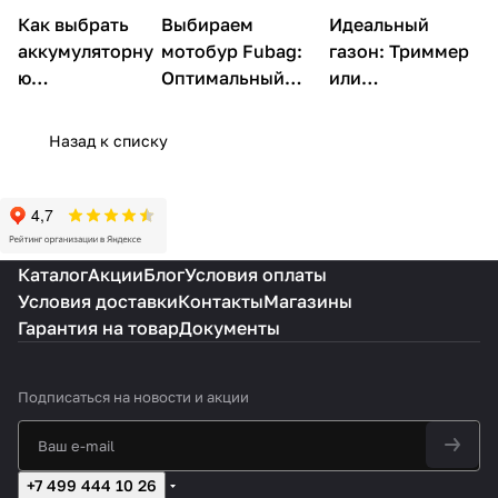
Как выбрать
Садовая
Выбираем
Идеальный
Садовая техника
Садовая техника
техника
аккумуляторну
мотобур Fubag:
газон: Триммер
ю
Оптимальный
или
газонокосилку
экземпляр по
газонокосилка
Fubag
цене
Фубаг?
Назад к списку
Каталог
Акции
Блог
Условия оплаты
Условия доставки
Контакты
Магазины
Гарантия на товар
Документы
Подписаться
на новости и акции
+7 499 444 10 26