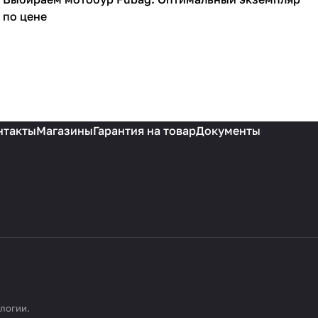
Садовая техника
по цене
нтакты
Магазины
Гарантия на товар
Документы
ологии
.