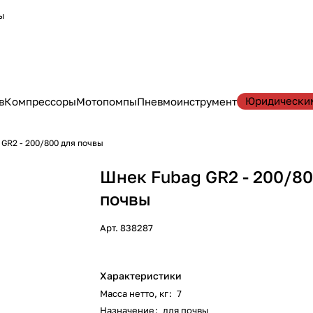
ы
Юридически
в
Компрессоры
Мотопомпы
Пневмоинструмент
GR2 - 200/800 для почвы
Шнек Fubag GR2 - 200/80
почвы
Арт.
838287
Характеристики
Масса нетто, кг
:
7
Назначение
:
для почвы