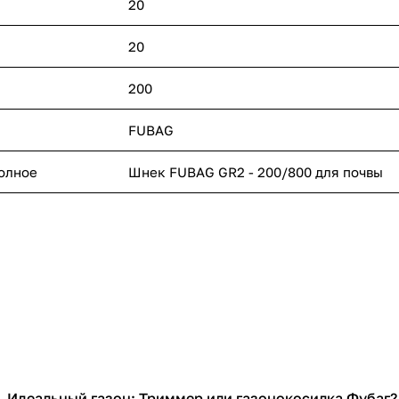
20
20
200
FUBAG
полное
Шнек FUBAG GR2 - 200/800 для почвы
Идеальный газон: Триммер или газонокосилка Фубаг?