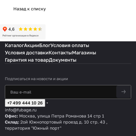
Fubag:
ный
ора:
генер
бесперебой
ое
Назад к списку
ключев
подбор
принци
атора
ное
питание
ые
для
п
SS
электросна
с
критер
резервн
работы
1400
бжение без
шумоза
ии
ого
и
Winte
участия
щитным
выбора
генерато
устрой
r
человека
кожухом
Каталог
Акции
Блог
Условия оплаты
ра
ство.
Условия доставки
Контакты
Магазины
Гарантия на товар
Документы
Подписаться
на новости и акции
+7 499 444 10 26
info@fubage.ru
Офис:
Москва, улица Петра Романова 14 стр 1
Склад:
2ой Южнопортовый проезд д. 10 стр. 43 ,
территория "Южный порт"