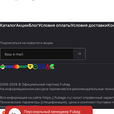
Каталог
Акции
Блог
Условия оплаты
Условия доставки
Ко
Подписаться
на новости и акции
2009-2026 © Официальный партнер Fubag
На информационном ресурсе применяются
рекомендательные техн
Вся информация на сайте https://fubage.ru/ носит справочный хара
Технические параметры (спецификация), цена и комплект поставки
телефону 88004441850
Персональный менеджер Fubag