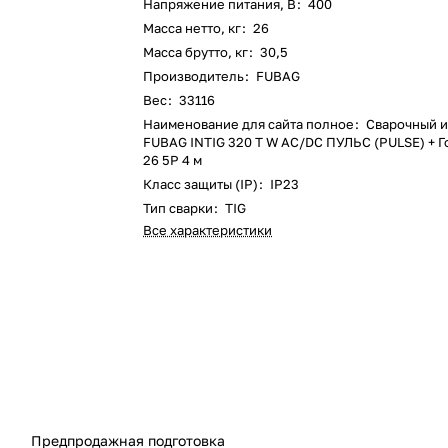
Напряжение питания, В
:
400
Масса нетто, кг
:
26
Масса брутто, кг
:
30,5
Производитель
:
FUBAG
Вес
:
33116
Наименование для сайта полное
:
Сварочный 
FUBAG INTIG 320 T W AC/DC ПУЛЬС (PULSE) + Г
26 5P 4 м
Класс защиты (IP)
:
IP23
Тип сварки
:
TIG
Все характеристики
Предпродажная подготовка