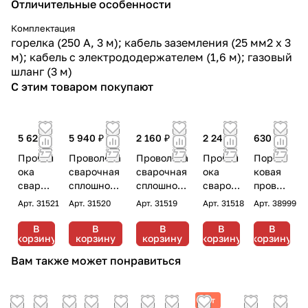
Отличительные особенности
Комплектация
горелка (250 А, 3 м); кабель заземления (25 мм2 х 3
м); кабель с электрододержателем (1,6 м); газовый
шланг (3 м)
С этим товаром покупают
5 620 ₽
5 940 ₽
2 160 ₽
2 240 ₽
630 ₽
Провол
Проволока
Проволока
Провол
Порош
ока
сварочная
сварочная
ока
ковая
свароч
сплошного
сплошного
свароч
провол
ная
сечения
сечения
ная
ока
Арт.
31521
Арт.
31520
Арт.
31519
Арт.
31518
Арт.
38999
сплошн
Fubag FB
Fubag FB
сплошн
самоза
ого
70S 1.0 мм
70S 1.0 мм
ого
щитная
В
В
В
В
В
корзину
корзину
корзину
корзину
корзину
сечени
катушка
катушка
сечени
Fubag
я
270 мм 15
200мм 5 кг
я Fubag
FB
Вам также может понравиться
Fubag
кг
FB 70S
71TGS
FB 70S
0.8 мм
0.8 мм
1.2 мм
Хит