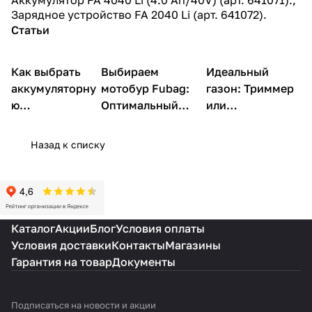
Зарядное устройство FA 2040 Li (арт. 641072).
Статьи
Как выбрать
Садовая
Выбираем
Идеальный
Садовая техника
Садовая техника
техника
аккумуляторну
мотобур Fubag:
газон: Триммер
ю
Оптимальный
или
газонокосилку
экземпляр по
газонокосилка
Fubag
цене
Фубаг?
Назад к списку
Каталог
Акции
Блог
Условия оплаты
Условия доставки
Контакты
Магазины
Гарантия на товар
Документы
Подписаться
на новости и акции