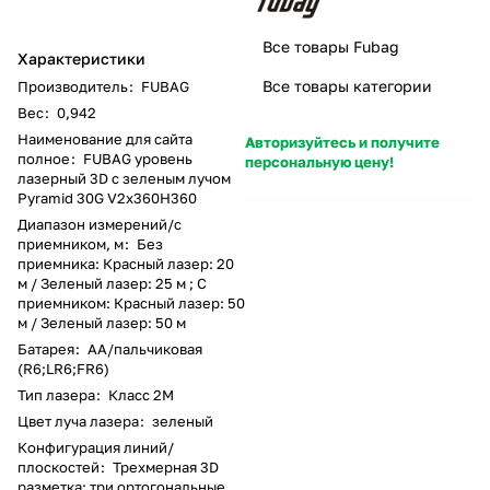
Все товары Fubag
Характеристики
Все товары категории
Производитель
:
FUBAG
Вес
:
0,942
Наименование для сайта
Авторизуйтесь и получите
полное
:
FUBAG уровень
персональную цену!
лазерный 3D с зеленым лучом
Pyramid 30G V2х360H360
Диапазон измерений/с
приемником, м
:
Без
приемника: Красный лазер: 20
м / Зеленый лазер: 25 м ; С
приемником: Красный лазер: 50
м / Зеленый лазер: 50 м
Батарея
:
AA/пальчиковая
(R6;LR6;FR6)
Тип лазера
:
Класс 2М
Цвет луча лазера
:
зеленый
Конфигурация линий/
плоскостей
:
Трехмерная 3D
разметка: три ортогональные