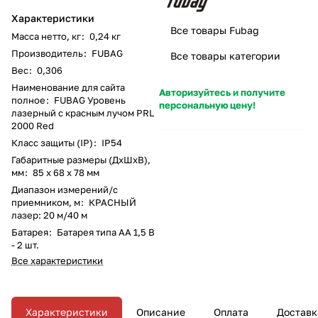
Характеристики
Все товары Fubag
Масса нетто, кг
:
0,24 кг
Производитель
:
FUBAG
Все товары категории
Вес
:
0,306
Наименование для сайта
Авторизуйтесь и получите
полное
:
FUBAG Уровень
персональную цену!
лазерный с красным лучом PRL
2000 Red
Класс защиты (IP)
:
IP54
Габаритные размеры (ДхШхВ),
мм
:
85 х 68 х 78 мм
Диапазон измерений/с
приемником, м
:
КРАСНЫЙ
лазер: 20 м/40 м
Батарея
:
Батарея типа AA 1,5 В
- 2 шт.
Все характеристики
Характеристики
Описание
Оплата
Доставк