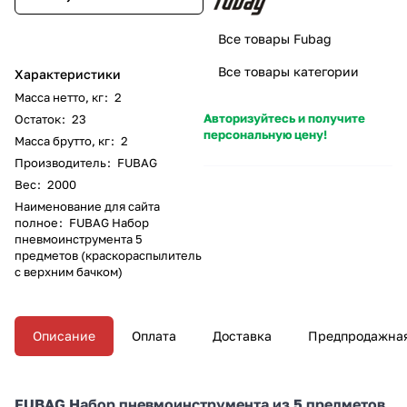
Все товары Fubag
Все товары категории
Характеристики
Масса нетто, кг
:
2
Авторизуйтесь и получите
Остаток
:
23
персональную цену!
Масса брутто, кг
:
2
Производитель
:
FUBAG
Вес
:
2000
Наименование для сайта
полное
:
FUBAG Набор
пневмоинструмента 5
предметов (краскораспылитель
с верхним бачком)
Описание
Оплата
Доставка
Предпродажная
FUBAG Набор пневмоинструмента из 5 предметов,