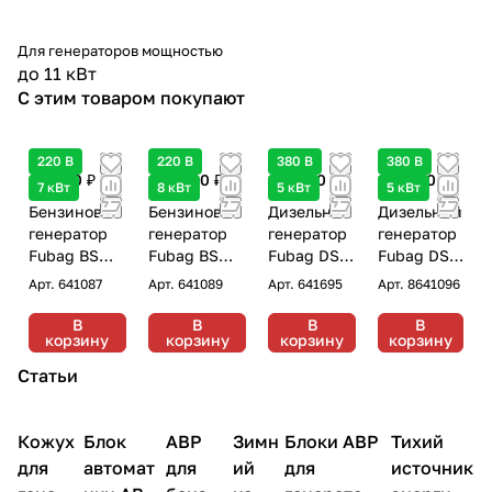
Для генераторов мощностью
до 11 кВт
С этим товаром покупают
220 В
220 В
380 В
380 В
89 480 ₽
109 680 ₽
125 560 ₽
125 560 ₽
7 кВт
8 кВт
5 кВт
5 кВт
Бензиновый
Бензиновый
Дизельный
Дизельный
генератор
генератор
генератор
генератор
Fubag BS
Fubag BS
Fubag DS
Fubag DS
7500 A ES
8500 A ES
7000 DA ES
7000 D ES
Арт.
641087
Арт.
641089
Арт.
641695
Арт.
8641096
DUPLEX
DUPLEX
трехфазны
трехфазны
однофазный
однофазный
й с
й с
В
В
В
В
корзину
корзину
корзину
корзину
с
с
электроста
электрост
электростар
электростар
ртером, 5
артером, 5
Статьи
тером, 7 кВт
тером, 8 кВт
кВт
кВт
Кожух
Кожухи для
Блок
АВР
Зимн
Кожухи для
Блоки АВР
Тихий
Кожухи дл
Генераторы
Генераторы
Генераторы
генераторов
генераторов
генератор
для
автомат
для
ий
для
источник