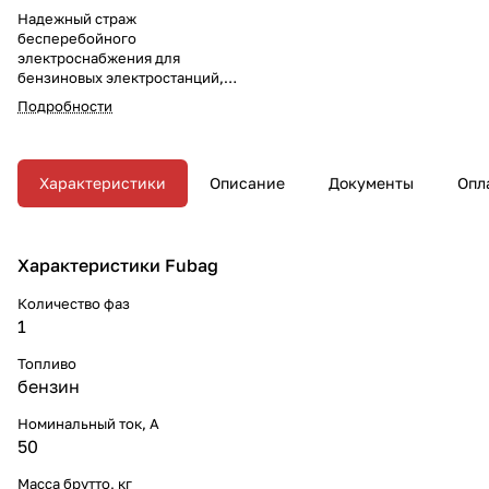
Надежный страж
бесперебойного
электроснабжения для
бензиновых электростанций,
работающих в однофазной
Подробности
сети.
Характеристики
Описание
Документы
Опл
Характеристики Fubag
Количество фаз
1
Топливо
бензин
Номинальный ток, A
50
Масса брутто, кг